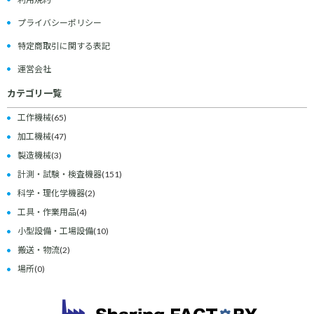
プライバシーポリシー
特定商取引に関する表記
運営会社
カテゴリ一覧
工作機械
(65)
加工機械
(47)
製造機械
(3)
計測・試験・検査機器
(151)
科学・理化学機器
(2)
工具・作業用品
(4)
小型設備・工場設備
(10)
搬送・物流
(2)
場所
(0)