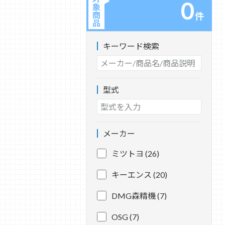
0
象
商
件
品
キーワード検索
型式
メーカー
ミツトヨ (26)
キーエンス (20)
DMG森精機 (7)
OSG (7)