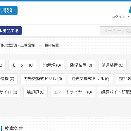
備・計測器
ェアリング
/
ログイン
ル出品する
他小型設備・工場設備
撹拌装置
)
モーター (0)
溶解炉 (0)
除湿装置 (0)
濾過装置 (0)
機 (0)
刃先交換式ドリル (0)
刃先交換式ドリル (0)
撹拌装置
サイロ (0)
焼却炉 (0)
エアードライヤー (0)
超鋼バイト研磨盤 
検索条件