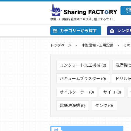
設
シ
設備・計測器を企業間で直接貸し借りするサイト
カテゴリーから探す
レンタ
トップページ
小型設備・工場設備
その
コンクリート加工機械 (0)
洗浄機 (1
バキュームブラスター (0)
ドリル研磨
オイルクーラー (0)
サイロ (0)
靴底洗浄機 (0)
タンク (0)
対