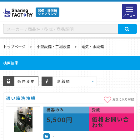
設備・計測器
シェアリング
メニュー
トップページ
小型設備・工場設備
電気・水設備
検索結果
条件変更
通い箱洗浄機
お気に入り登録
機器のみ
受託
5,500円
価格お問い合
わせ
-