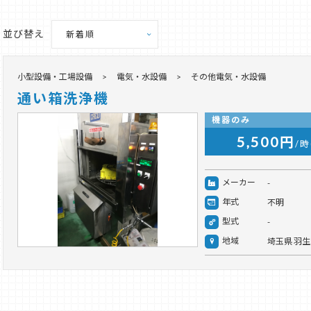
並び替え
小型設備・工場設備
電気・水設備
その他電気・水設備
通い箱洗浄機
機器のみ
5,500円
/時
メーカー
-
年式
不明
型式
-
地域
埼玉県 羽