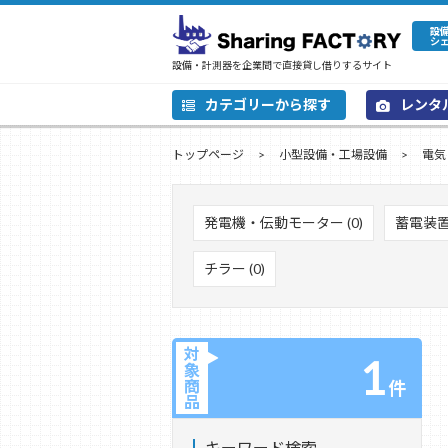
設
シ
設備・計測器を企業間で直接貸し借りするサイト
カテゴリーから探す
レンタ
トップページ
小型設備・工場設備
電気
発電機・伝動モーター (0)
蓄電装置 
チラー (0)
対
1
象
商
件
品
キーワード検索