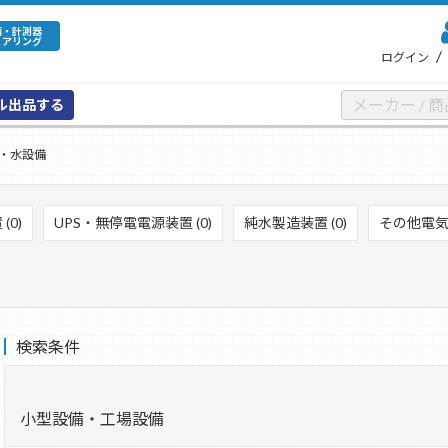
備・計測器
ェアリング
/
ログイン
ル出品する
・水設備
(0)
UPS・無停電電源装置 (0)
純水製造装置 (0)
その他電気・
検索条件
小型設備・工場設備