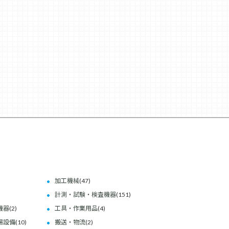
加工機械
(47)
計測・試験・検査機器
(151)
機器
(2)
工具・作業用品
(4)
場設備
(10)
搬送・物流
(2)