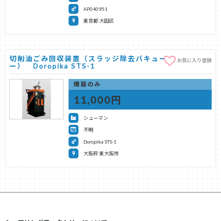
AP040951
東京都 大田区
切削油ごみ回収装置（スラッジ除去バキュームクリーナ
お気に入り登録
ー） Doropika STS-1
機器のみ
11,000円
シューマン
不明
Doropika STS-1
大阪府 東大阪市