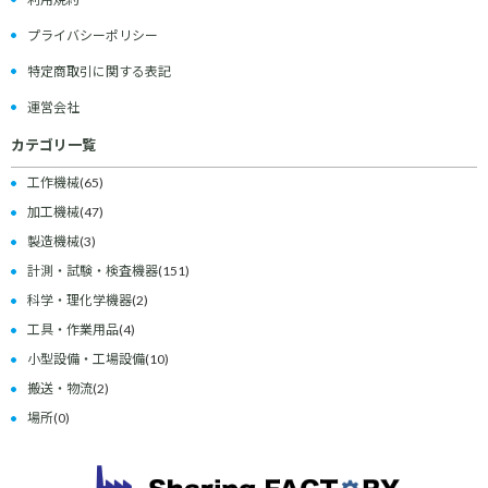
プライバシーポリシー
特定商取引に関する表記
運営会社
カテゴリ一覧
工作機械
(65)
加工機械
(47)
製造機械
(3)
計測・試験・検査機器
(151)
科学・理化学機器
(2)
工具・作業用品
(4)
小型設備・工場設備
(10)
搬送・物流
(2)
場所
(0)