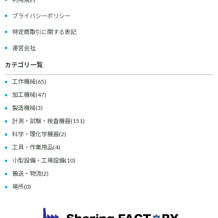
プライバシーポリシー
特定商取引に関する表記
運営会社
カテゴリ一覧
工作機械
(65)
加工機械
(47)
製造機械
(3)
計測・試験・検査機器
(151)
科学・理化学機器
(2)
工具・作業用品
(4)
小型設備・工場設備
(10)
搬送・物流
(2)
場所
(0)