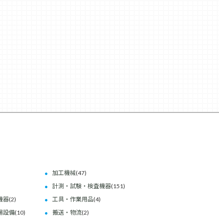
加工機械
(47)
計測・試験・検査機器
(151)
機器
(2)
工具・作業用品
(4)
場設備
(10)
搬送・物流
(2)