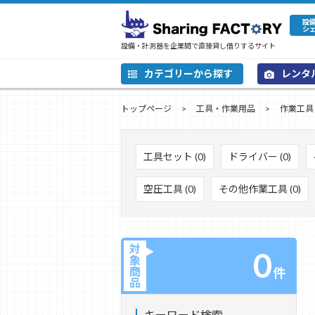
設
シ
設備・計測器を企業間で直接貸し借りするサイト
カテゴリーから探す
レンタ
トップページ
工具・作業用品
作業工具
工具セット (0)
ドライバー (0)
空圧工具 (0)
その他作業工具 (0)
対
0
象
商
件
品
キーワード検索