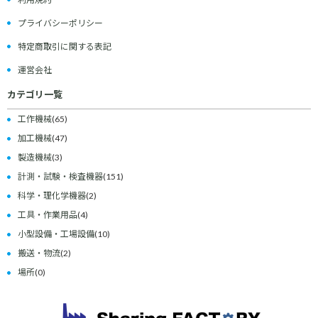
プライバシーポリシー
特定商取引に関する表記
運営会社
カテゴリ一覧
工作機械
(65)
加工機械
(47)
製造機械
(3)
計測・試験・検査機器
(151)
科学・理化学機器
(2)
工具・作業用品
(4)
小型設備・工場設備
(10)
搬送・物流
(2)
場所
(0)