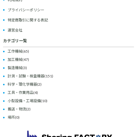
プライバシーポリシー
特定商取引に関する表記
運営会社
カテゴリ一覧
工作機械
(65)
加工機械
(47)
製造機械
(3)
計測・試験・検査機器
(151)
科学・理化学機器
(2)
工具・作業用品
(4)
小型設備・工場設備
(10)
搬送・物流
(2)
場所
(0)