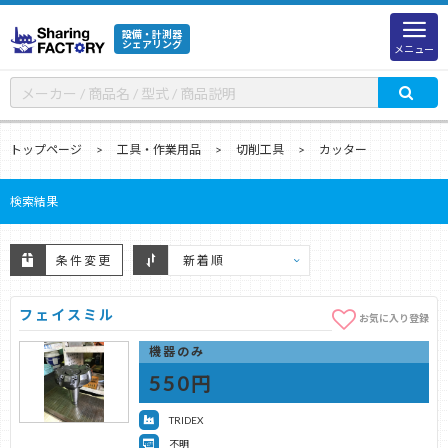
設備・計測器
シェアリング
メニュー
トップページ
工具・作業用品
切削工具
カッター
検索結果
条件変更
フェイスミル
お気に入り登録
機器のみ
550円
TRIDEX
不明