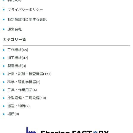
プライバシーポリシー
特定商取引に関する表記
運営会社
カテゴリ一覧
工作機械
(65)
加工機械
(47)
製造機械
(3)
計測・試験・検査機器
(151)
科学・理化学機器
(2)
工具・作業用品
(4)
小型設備・工場設備
(10)
搬送・物流
(2)
場所
(0)