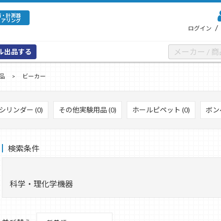
備・計測器
ェアリング
/
ログイン
ル出品する
品
ビーカー
シリンダー (0)
その他実験用品 (0)
ホールピペット (0)
ボン
検索条件
科学・理化学機器