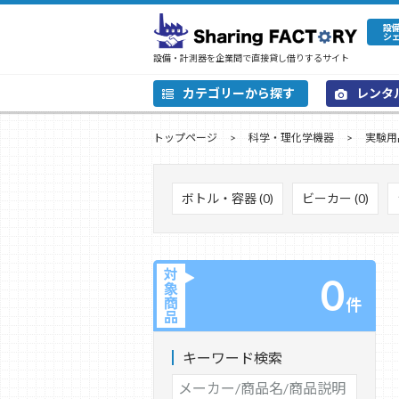
設
シ
設備・計測器を企業間で直接貸し借りするサイト
カテゴリーから探す
レンタ
トップページ
科学・理化学機器
実験用
ボトル・容器 (0)
ビーカー (0)
対
0
象
商
件
品
キーワード検索