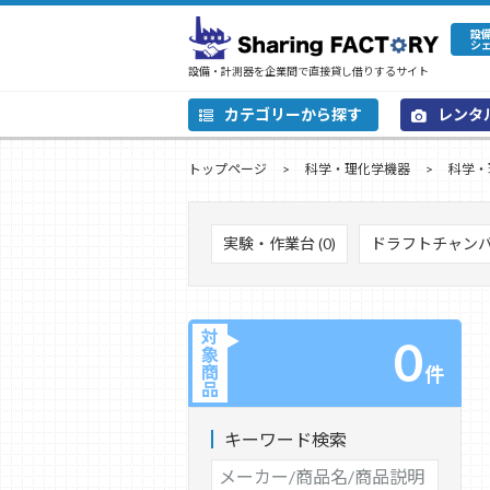
設
シ
設備・計測器を企業間で直接貸し借りするサイト
カテゴリーから探す
レンタ
トップページ
科学・理化学機器
科学・
実験・作業台 (0)
ドラフトチャンバー
対
0
象
商
件
品
キーワード検索