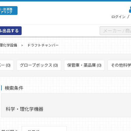
備・計測器
ェアリング
/
ログイン
ル出品する
理化学設備
ドラフトチャンバー
 (0)
グローブボックス (0)
保管庫・薬品庫 (0)
その他科学
検索条件
科学・理化学機器