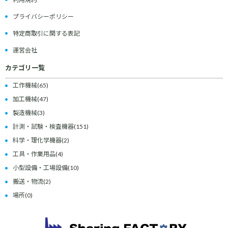
プライバシーポリシー
特定商取引に関する表記
運営会社
カテゴリ一覧
工作機械
(65)
加工機械
(47)
製造機械
(3)
計測・試験・検査機器
(151)
科学・理化学機器
(2)
工具・作業用品
(4)
小型設備・工場設備
(10)
搬送・物流
(2)
場所
(0)