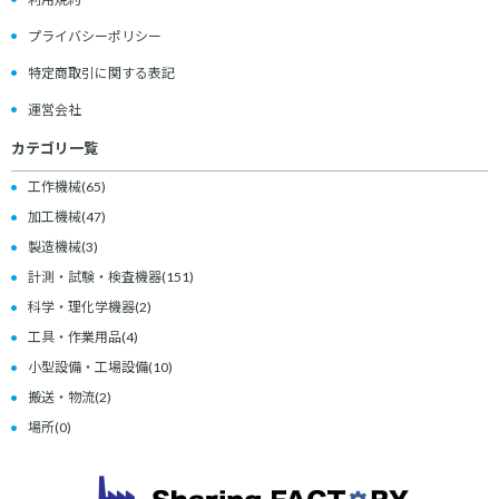
プライバシーポリシー
特定商取引に関する表記
運営会社
カテゴリ一覧
工作機械
(65)
加工機械
(47)
製造機械
(3)
計測・試験・検査機器
(151)
科学・理化学機器
(2)
工具・作業用品
(4)
小型設備・工場設備
(10)
搬送・物流
(2)
場所
(0)