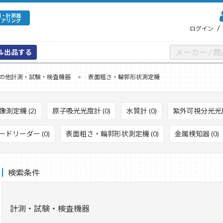
備・計測器
ェアリング
/
ログイン
ル出品する
の他計測・試験・検査機器
表面粗さ・輪郭形状測定機
像測定機 (2)
原子吸光光度計 (0)
水質計 (0)
紫外可視分光光度計
ドリーダー (0)
表面粗さ・輪郭形状測定機 (0)
金属検知器 (0)
検索条件
計測・試験・検査機器