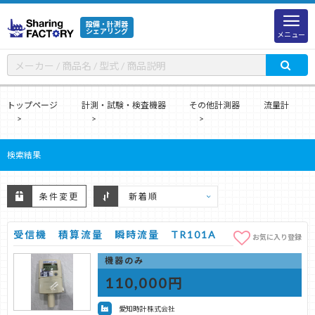
設備・計測器
シェアリング
メニュー
トップページ
計測・試験・検査機器
その他計測器
流量計
検索結果
条件変更
受信機 積算流量 瞬時流量 TR101A
お気に入り登録
機器のみ
110,000円
愛知時計株式会社