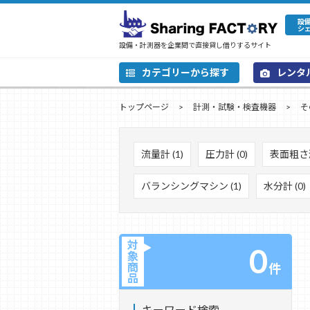
設
シ
設備・計測器を企業間で直接貸し借りするサイト
カテゴリーから探す
レンタ
トップページ
計測・試験・検査機器
そ
流量計 (1)
圧力計 (0)
表面粗さ測
バランシングマシン (1)
水分計 (0)
対
0
象
商
件
品
キーワード検索