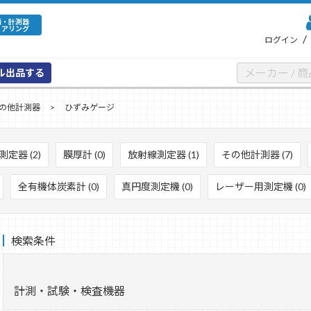
備・計測器
ェアリング
/
ログイン
ル出品する
の他計測器
ひずみゲージ
定器 (2)
膜厚計 (0)
放射線測定器 (1)
その他計測器 (7)
全有機体炭素計 (0)
真円度測定機 (0)
レーザー用測定機 (0)
検索条件
計測・試験・検査機器