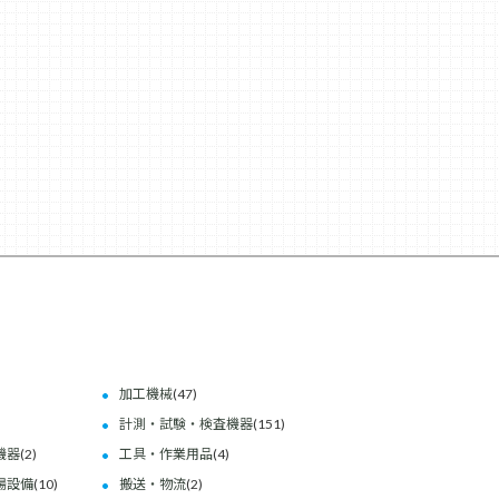
加工機械
(47)
計測・試験・検査機器
(151)
機器
(2)
工具・作業用品
(4)
場設備
(10)
搬送・物流
(2)