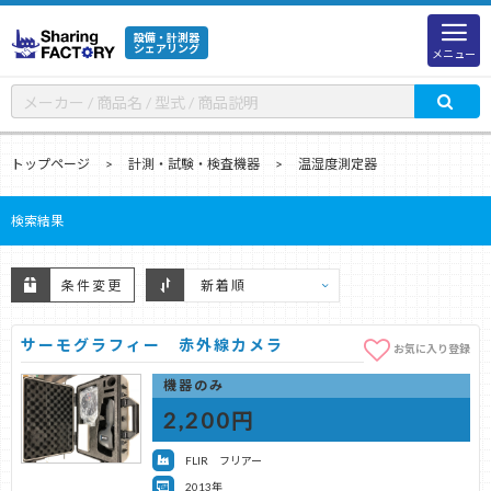
設備・計測器
シェアリング
メニュー
トップページ
計測・試験・検査機器
温湿度測定器
検索結果
条件変更
サーモグラフィー 赤外線カメラ
お気に入り登録
機器のみ
2,200円
FLIR フリアー
2013年