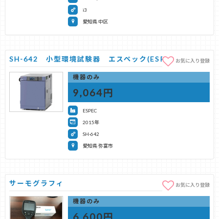
i3
愛知県 中区
SH-642 小型環境試験器 エスペック(ESPEC)
お気に入り登録
機器のみ
9,064円
ESPEC
2015年
SH-642
愛知県 弥富市
サーモグラフィ
お気に入り登録
機器のみ
6,600円