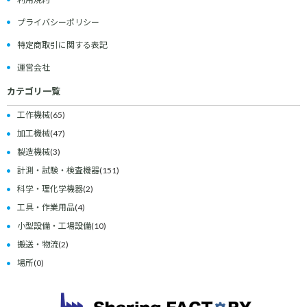
プライバシーポリシー
特定商取引に関する表記
運営会社
カテゴリ一覧
工作機械
(65)
加工機械
(47)
製造機械
(3)
計測・試験・検査機器
(151)
科学・理化学機器
(2)
工具・作業用品
(4)
小型設備・工場設備
(10)
搬送・物流
(2)
場所
(0)