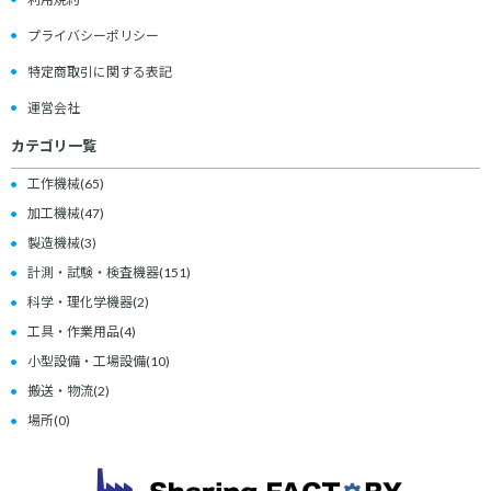
プライバシーポリシー
特定商取引に関する表記
運営会社
カテゴリ一覧
工作機械
(65)
加工機械
(47)
製造機械
(3)
計測・試験・検査機器
(151)
科学・理化学機器
(2)
工具・作業用品
(4)
小型設備・工場設備
(10)
搬送・物流
(2)
場所
(0)