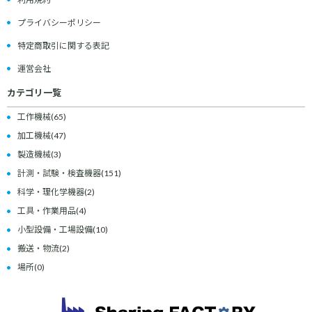
プライバシーポリシー
特定商取引に関する表記
運営会社
カテゴリ一覧
工作機械
(65)
加工機械
(47)
製造機械
(3)
計測・試験・検査機器
(151)
科学・理化学機器
(2)
工具・作業用品
(4)
小型設備・工場設備
(10)
搬送・物流
(2)
場所
(0)