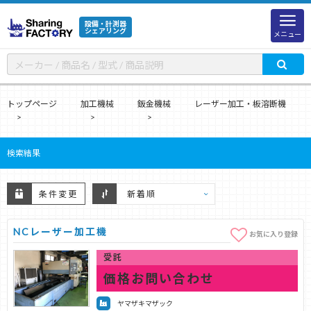
設備・計測器
シェアリング
メニュー
トップページ
加工機械
鈑金機械
レーザー加工・板溶断機
検索結果
条件変更
NCレーザー加工機
お気に入り登録
受託
価格お問い合わせ
ヤマザキマザック