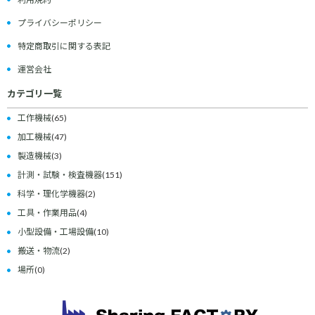
プライバシーポリシー
特定商取引に関する表記
運営会社
カテゴリ一覧
工作機械
(65)
加工機械
(47)
製造機械
(3)
計測・試験・検査機器
(151)
科学・理化学機器
(2)
工具・作業用品
(4)
小型設備・工場設備
(10)
搬送・物流
(2)
場所
(0)