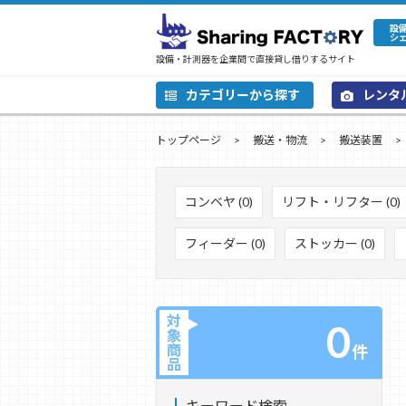
設
シ
設備・計測器を企業間で直接貸し借りするサイト
カテゴリーから探す
レンタ
トップページ
搬送・物流
搬送装置
コンベヤ (0)
リフト・リフター (0)
フィーダー (0)
ストッカー (0)
対
0
象
商
件
品
キーワード検索