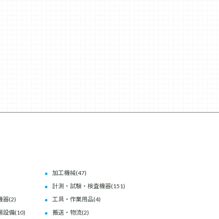
加工機械
(47)
計測・試験・検査機器
(151)
機器
(2)
工具・作業用品
(4)
場設備
(10)
搬送・物流
(2)