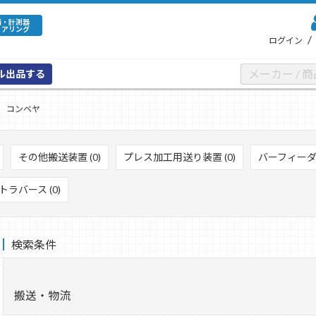
備・計測器
ェアリング
/
ログイン
ル出品する
コンベヤ
その他搬送装置 (0)
プレス加工用送り装置 (0)
バーフィーダー
トラバース (0)
検索条件
搬送・物流