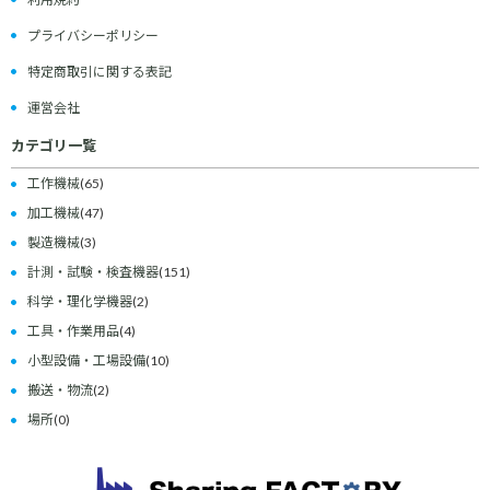
プライバシーポリシー
特定商取引に関する表記
運営会社
カテゴリ一覧
工作機械
(65)
加工機械
(47)
製造機械
(3)
計測・試験・検査機器
(151)
科学・理化学機器
(2)
工具・作業用品
(4)
小型設備・工場設備
(10)
搬送・物流
(2)
場所
(0)