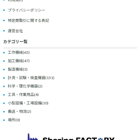
プライバシーポリシー
特定商取引に関する表記
運営会社
カテゴリ一覧
工作機械
(65)
加工機械
(47)
製造機械
(3)
計測・試験・検査機器
(151)
科学・理化学機器
(2)
工具・作業用品
(4)
小型設備・工場設備
(10)
搬送・物流
(2)
場所
(0)