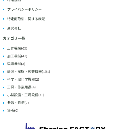
プライバシーポリシー
特定商取引に関する表記
運営会社
カテゴリ一覧
工作機械
(65)
加工機械
(47)
製造機械
(3)
計測・試験・検査機器
(151)
科学・理化学機器
(2)
工具・作業用品
(4)
小型設備・工場設備
(10)
搬送・物流
(2)
場所
(0)