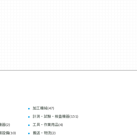
加工機械
(47)
計測・試験・検査機器
(151)
機器
(2)
工具・作業用品
(4)
場設備
(10)
搬送・物流
(2)