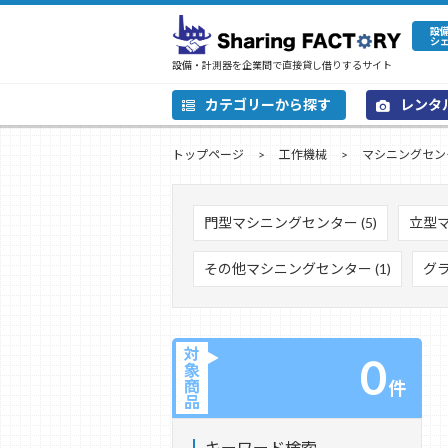
設
シ
設備・計測器を企業間で直接貸し借りするサイト
カテゴリーから探す
レンタ
トップページ
工作機械
マシニングセン
門型マシニングセンター (5)
立型マ
その他マシニングセンター (1)
グラ
対
0
象
商
件
品
キーワード検索