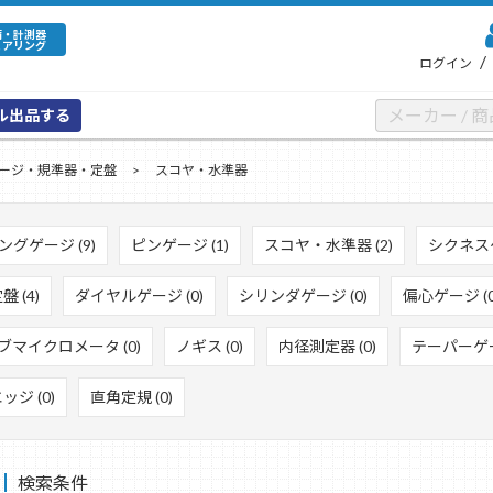
備・計測器
ェアリング
/
ログイン
ル出品する
ージ・規準器・定盤
スコヤ・水準器
ングゲージ (9)
ピンゲージ (1)
スコヤ・水準器 (2)
シクネスゲ
 (4)
ダイヤルゲージ (0)
シリンダゲージ (0)
偏心ゲージ (0
ブマイクロメータ (0)
ノギス (0)
内径測定器 (0)
テーパーゲー
ジ (0)
直角定規 (0)
検索条件