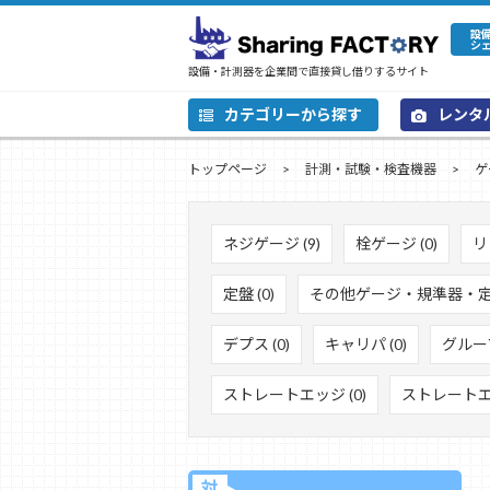
設
シ
設備・計測器を企業間で直接貸し借りするサイト
カテゴリーから探す
レンタ
トップページ
計測・試験・検査機器
ゲ
ネジゲージ (9)
栓ゲージ (0)
リ
定盤 (0)
その他ゲージ・規準器・定盤
デプス (0)
キャリパ (0)
グルー
ストレートエッジ (0)
ストレートエッ
対