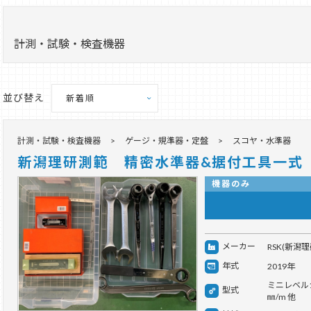
計測・試験・検査機器
並び替え
計測・試験・検査機器
ゲージ・規準器・定盤
スコヤ・水準器
新潟理研測範 精密水準器&据付工具一式
機器のみ
メーカー
RSK(新潟
年式
2019年
ミニレベル1
型式
㎜/m 他