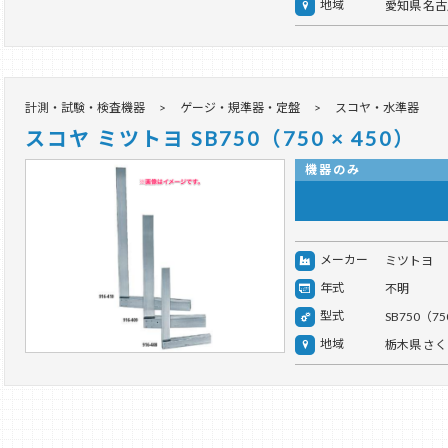
地域
愛知県 名
計測・試験・検査機器
ゲージ・規準器・定盤
スコヤ・水準器
スコヤ ミツトヨ SB750（750 × 450）
機器のみ
メーカー
ミツトヨ
年式
不明
型式
SB750（750
地域
栃木県 さ