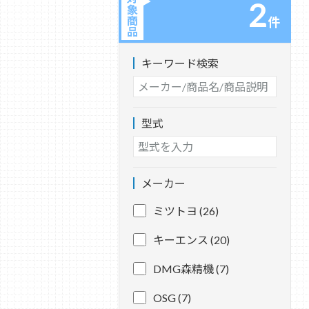
2
象
商
件
品
キーワード検索
型式
メーカー
ミツトヨ (26)
キーエンス (20)
DMG森精機 (7)
OSG (7)