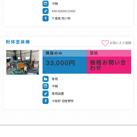
不明
MD-X2000/2500
千葉県 市川市
粉体塗装機
お気に入り登録
機器のみ
受託
33,000円
価格お問い合
わせ
専用
不明
専用装置
大阪府 羽曳野市