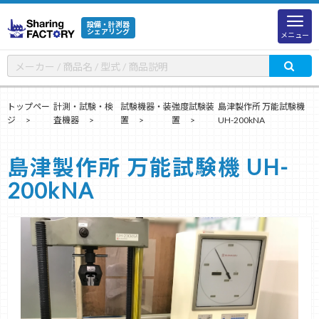
設備・計測器
シェアリング
メニュー
トップペー
計測・試験・検
試験機器・装
強度試験装
島津製作所 万能試験機
ジ
査機器
置
置
UH-200kNA
島津製作所 万能試験機 UH-
200kNA