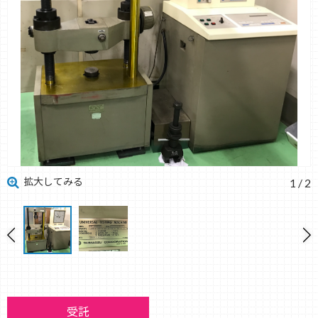
拡大してみる
1
/
2
受託