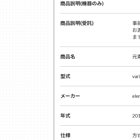
商品説明(機器のみ)
商品説明(受託)
事
お
ま
商品名
元素
型式
var
メーカー
ele
年式
20
仕様
方