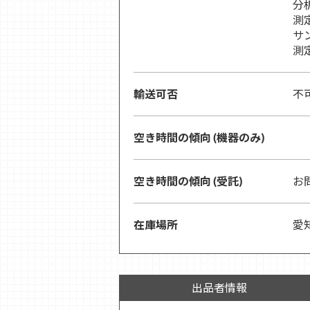
分
測定
サ
測定
輸送可否
不
空き時間の傾向 (機器のみ)
空き時間の傾向 (受託)
お
在庫場所
愛
出品者情報