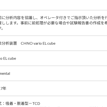
前に分析内容を協議し、オペレータ付きでご指示頂いた分析を行
渡しします。事前に前処理が必要な場合や試験報告書の作成を
す。
分析装置 CHNO vario EL cube
io EL cube
mental
17年
式：吸着・脱着型－TCD