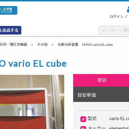
備・計測器
ェアリング
/
ログイン
ル出品する
科学・理化学機器
その他
元素分析装置 CHNO vario EL cube
ario EL cube
受託
目安単価
型式
vario EL 
メーカー
elemental