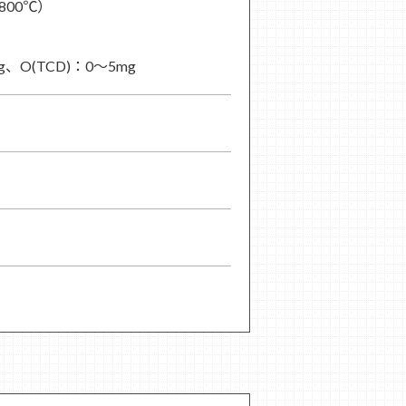
800℃）
、O(TCD)：0～5mg