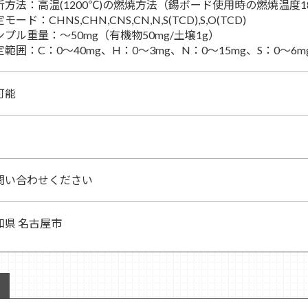
析方法：高温(1200℃)の燃焼方法（錫ボード使用時の燃焼温度1
モード：CHNS,CHN,CNS,CN,N,S(TCD),S,O(TCD)
ンプル重量：～50mg（有機物50mg/土壌1g）
範囲：C：0～40mg、H：0～3mg、N：0～15mg、S：0～6mg
可能
問い合わせください
知県 名古屋市