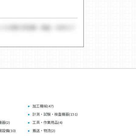
とする理化学試験・検査・分析のプ
加工機械
(47)
計測・試験・検査機器
(151)
機器
(2)
工具・作業用品
(4)
場設備
(10)
搬送・物流
(2)