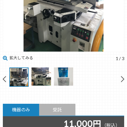
拡大してみる
1
/
3
機器のみ
受託
11,000円
（税込）